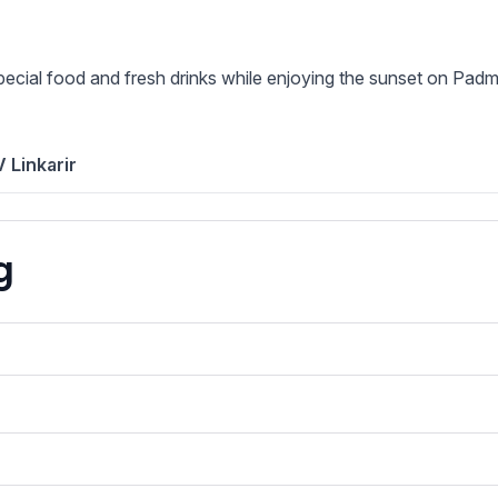
pecial food and fresh drinks while enjoying the sunset on Pa
 Linkarir
g