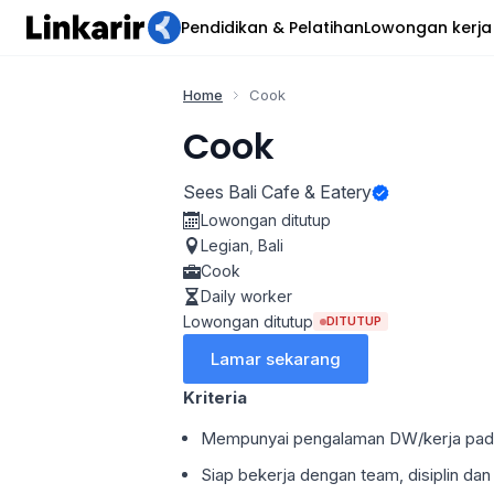
Pendidikan & Pelatihan
Lowongan kerja
Home
Cook
Cook
Sees Bali Cafe & Eatery
Lowongan ditutup
Legian
,
Bali
Cook
Daily worker
Lowongan ditutup
DITUTUP
Lamar sekarang
Kriteria
Mempunyai pengalaman DW/kerja pada 
Siap bekerja dengan team, disiplin da